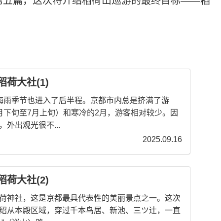
第五篇，这次将介绍稻荷山巡游的最终目标——稻
。
荷大社(1)
梅雨季节也进入了后半程。京都市内总是挤满了游
月下旬至7月上旬）和寒冷的2月，游客相对较少。因
外出观光很不...
2025.09.16
荷大社(2)
荷神社，这是京都最具代表性的美丽景点之一。这次
绍从本殿区域，穿过千本鸟居、新池、三ツ辻，一直