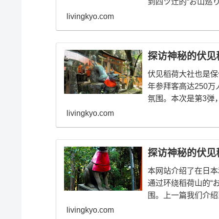
到四ツ辻的“お山巡り”
livingkyo.com
探访神秘的伏见稻
伏见稻荷大社也是保
年参拜客高达250
氛围。本次是第3弹，
livingkyo.com
探访神秘的伏见稻
本网站介绍了在日本
通过环绕稻荷山的“
围。上一篇我们介绍到
livingkyo.com