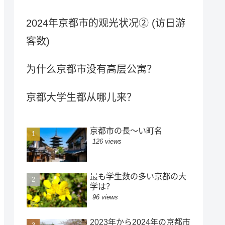
2024年京都市的观光状况② (访日游
客数)
为什么京都市没有高层公寓？
京都大学生都从哪儿来？
京都市の長～い町名
126 views
最も学生数の多い京都の大
学は？
96 views
2023年から2024年の京都市