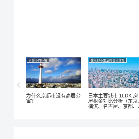
京都市的环境
在京都市生活的区域信息
为什么京都市没有高层公
日本主要城市 1LDK 房
稻荷大社
寓？
屋租金对比分析（东京
横滨、名古屋、京都、
阪、神户）