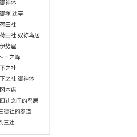
 御神体
 御塚 辻亭
 荷田社
 荷田社 奴祢鸟居
 伊势屋
～三之峰
 下之社
 下之社 御神体
 冈本店
 四辻之间的鸟居
三德社的参道
到三辻