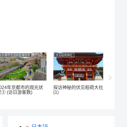
在京都市生活的区域信息
伏见稻荷神社
伏见稻荷神
2024年京都市的观光状
探访神秘的伏见稻荷大社
探访神
况② (访日游客数)
(1)
(4)
日本語