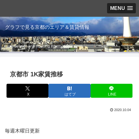
MENU
グラフで見る京都のエリア＆賃貸情報
Kyoto Season and Housing Information
京都市 1K家賃推移
X
はてブ
LINE
2020.10.04
毎週木曜日更新