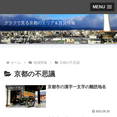
MENU
グラフで見る京都のエリア＆賃貸情報
Kyoto Season and Housing Information
ホーム
地域情報
京都の不思議
京都の不思議
京都市の漢字一文字の難読地名
京都の不思議
2022.05.20