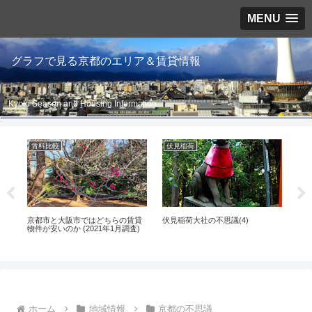
MENU
グラフで見る京都のエリア＆賃貸情報
Kyoto Season and Housing Information
賃料比較
伏見稲荷
京
京都市と大阪市ではどちらの賃貸
伏見稲荷大社の不思議(4)
京
物件が安いのか (2021年1月調査)
理
ホーム
地域情報
京都の不思議