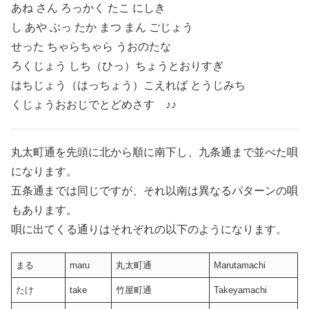
あね さん ろっかく たこ にしき
し あや ぶっ たか まつ まん ごじょう
せった ちゃらちゃら うおのたな
ろくじょう しち（ひっ）ちょうとおりすぎ
はちじょう（はっちょう）こえれば とうじみち
くじょうおおじでとどめさす ♪♪
丸太町通を先頭に北から順に南下し、九条通まで並べた唄
になります。
五条通までは同じですが、それ以南は異なるパターンの唄
もあります。
唄に出てくる通りはそれぞれの以下のようになります。
まる
maru
丸太町通
Marutamachi
たけ
take
竹屋町通
Takeyamachi