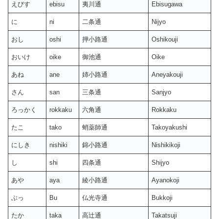
えびす
ebisu
夷川通
Ebisugawa
に
ni
二条通
Nijyo
おし
oshi
押小路通
Oshikouji
おいけ
oike
御池通
Oike
あね
ane
姉小路通
Aneyakouji
さん
san
三条通
Sanjyo
ろっかく
rokkaku
六角通
Rokkaku
たこ
tako
蛸薬師通
Takoyakushi
にしき
nishiki
錦小路通
Nishikikoji
し
shi
四条通
Shijyo
あや
aya
綾小路通
Ayanokoji
ぶっ
Bu
仏光寺通
Bukkoji
たか
taka
高辻通
Takatsuji