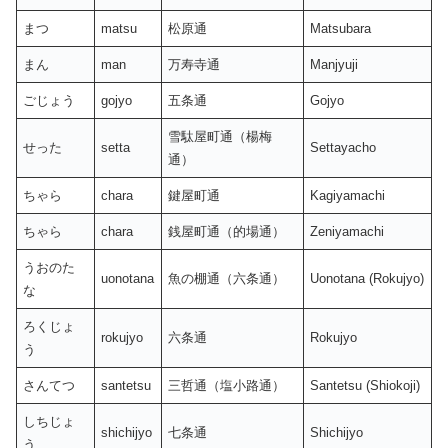
まつ
matsu
松原通
Matsubara
まん
man
万寿寺通
Manjyuji
ごじょう
gojyo
五条通
Gojyo
雪駄屋町通（楊梅
せった
setta
Settayacho
通）
ちゃら
chara
鍵屋町通
Kagiyamachi
ちゃら
chara
銭屋町通（的場通）
Zeniyamachi
うおのた
uonotana
魚の棚通（六条通）
Uonotana (Rokujyo)
な
ろくじょ
rokujyo
六条通
Rokujyo
う
さんてつ
santetsu
三哲通（塩小路通）
Santetsu (Shiokoji)
しちじょ
shichijyo
七条通
Shichijyo
う