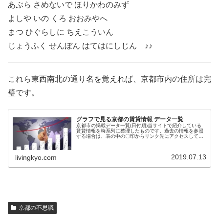
あぶら さめないで ほりかわのみず
よしや いの くろ おおみやへ
まつ ひぐらしに ちえこういん
じょうふく せんぼん はてはにしじん ♪♪
これら東西南北の通り名を覚えれば、京都市内の住所は完
璧です。
グラフで見る京都の賃貸情報 データ一覧
京都市の掲載データ一覧(日付順)当サイトで紹介している
賃貸情報を時系列に整理したものです。過去の情報を参照
する場合は、表の中の〇印からリンク先にアクセスしてく
だ...
2019.07.13
livingkyo.com
京都の不思議