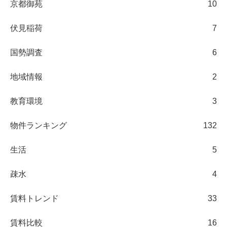
京都御苑
10
伏見稲荷
7
国勢調査
6
地域情報
2
教育環境
3
物件ランキング
132
生活
5
疎水
4
賃料トレンド
33
賃料比較
16