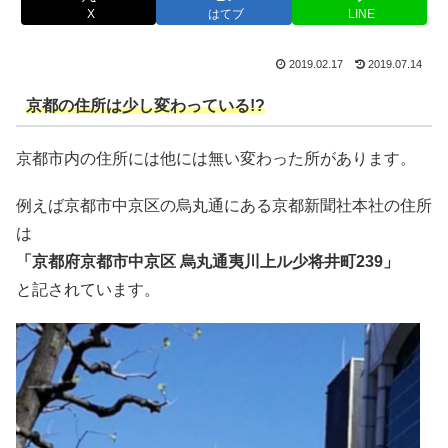
X
はてブ
LINE
2019.02.17
2019.07.14
京都の住所は少し変わっている!?
京都市内の住所には他には無い変わった所があります。
例えば京都市中京区の烏丸通にある京都新聞社本社の住所
は
「京都府京都市中京区 烏丸通夷川上ル少将井町239」
と記されています。