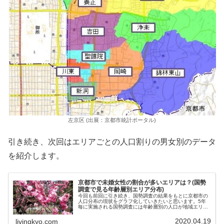
左京区 (出展：京都市統計ポータル)
引き続き、次回はエリアごとの人口割りの男女別のデータ
を紹介します。
京都市で未婚女性の割合が多いエリアは？(国勢
調査で見る年齢層別エリア分布)
今回も前回に引き続き、国勢調査の結果をもとに京都市の
人口分布の現状をグラフ化していきたいと思います。5年
毎に実施される国勢調査には年齢層別の人口が地域エリア
ごと…
2020.04.19
livingkyo.com