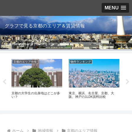
MENU
グラフで見る京都のエリア＆賃貸情報
Kyoto Season and Housing Information
京都のエリア情報
物件ランキング
京
移
京都の大学生の出身地はどこが多
東京、横浜、名古屋、京都、大
最
い？
阪、神戸の1LDK賃料比較
ホーム
地域情報
京都のエリア情報