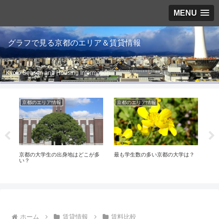
MENU
グラフで見る京都のエリア＆賃貸情報
Kyoto Season and Housing Information
京都のエリア情報
京都のエリア情報
賃
京都の大学生の出身地はどこが多
最も学生数の多い京都の大学は？
令和
い？
区、
ホーム
賃貸情報
賃料比較