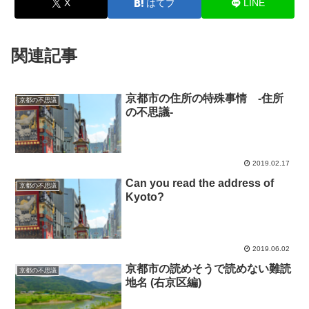
X
はてブ
LINE
関連記事
京都市の住所の特殊事情 -住所
京都の不思議
の不思議-
2019.02.17
Can you read the address of
京都の不思議
Kyoto?
2019.06.02
京都市の読めそうで読めない難読
京都の不思議
地名 (右京区編)