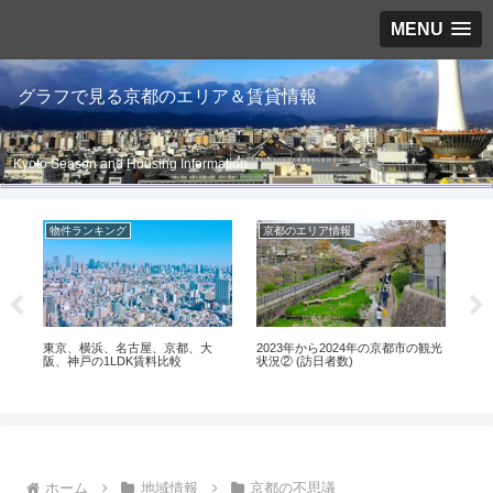
MENU
グラフで見る京都のエリア＆賃貸情報
Kyoto Season and Housing Information
物件ランキング
京都のエリア情報
伏
？
東京、横浜、名古屋、京都、大
2023年から2024年の京都市の観光
伏見
阪、神戸の1LDK賃料比較
状況② (訪日者数)
ホーム
地域情報
京都の不思議