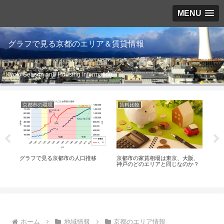
MENU
グラフで見る京都のエリア＆賃貸情報
Kyoto Season and Housing Information
京都市の環境
賃料比較
京
ど
グラフで見る京都市の人口推移
京都市の家賃相場は東京、大阪、
京
)
神戸のどのエリアと同じなのか？
ホーム
地域情報
京都のエリア情報