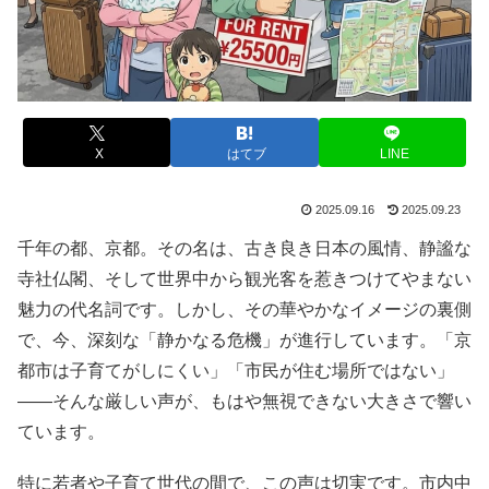
X
はてブ
LINE
2025.09.16
2025.09.23
千年の都、京都。その名は、古き良き日本の風情、静謐な
寺社仏閣、そして世界中から観光客を惹きつけてやまない
魅力の代名詞です。しかし、その華やかなイメージの裏側
で、今、深刻な「静かなる危機」が進行しています。「京
都市は子育てがしにくい」「市民が住む場所ではない」
——そんな厳しい声が、もはや無視できない大きさで響い
ています。
特に若者や子育て世代の間で、この声は切実です。市内中