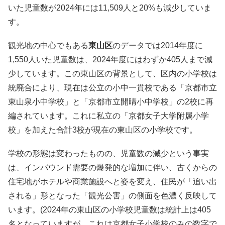
いた児童数が2024年には11,509人と20%も減少していま
す。
観光地の中心でもある
東山区
のデータでは2014年度に
1,550人いた児童数は、2024年度にはわずか405人まで減
少しています。この東山区の背景として、区内の小学校は
統廃合により、現在は公立の小中一貫校である「京都市立
東山泉小中学校」と「京都市立開睛小中学校」の2校に再
編されています。これに私立の「京都女子大学附属小学
校」を加えた合計3校が現在の東山区の小学校です。
学校の形態は変わったものの、児童数の減少という事実
は、インバウンド需要の爆発的な増加に伴い、古くからの
住宅地がホテルや商業施設へと姿を変え、住民が「追い出
される」形となった「観光公害」の側面を色濃く反映して
います。(2024年の東山区の小学校児童数は統計上は405
名となっていますが、これは京都女子小学校のみの数字で