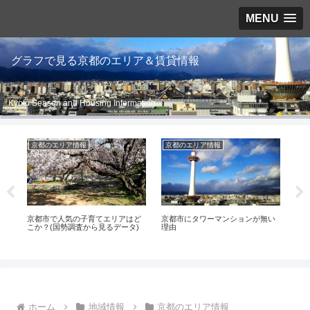
MENU
グラフで見る京都のエリア＆賃貸情報
Kyoto Season and Housing Information
京都のエリア情報
京都のエリア情報
伏
23
京都市で人気の子育てエリアはど
京都市にタワーマンションが無い
伏見
こか？(国勢調査から見るデータ)
理由
ホーム
地域情報
京都のエリア情報