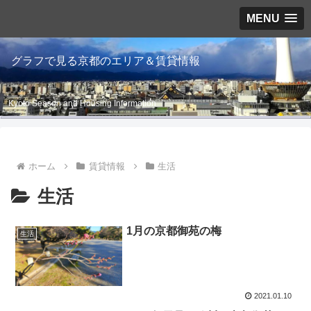
MENU
グラフで見る京都のエリア＆賃貸情報
Kyoto Season and Housing Information
ホーム
賃貸情報
生活
生活
1月の京都御苑の梅
生活
2021.01.10