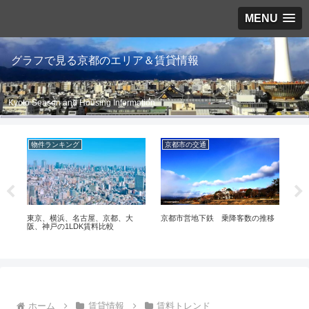
MENU
グラフで見る京都のエリア＆賃貸情報
Kyoto Season and Housing Information
物件ランキング
京都市の交通
京
東京、横浜、名古屋、京都、大
京都市営地下鉄 乗降客数の推移
20
阪、神戸の1LDK賃料比較
状況
ホーム
賃貸情報
賃料トレンド