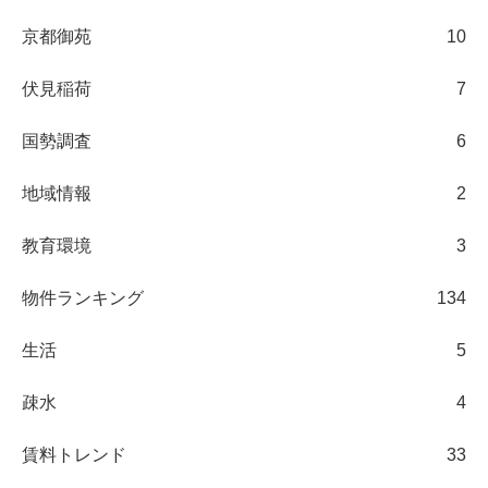
京都御苑
10
伏見稲荷
7
国勢調査
6
地域情報
2
教育環境
3
物件ランキング
134
生活
5
疎水
4
賃料トレンド
33