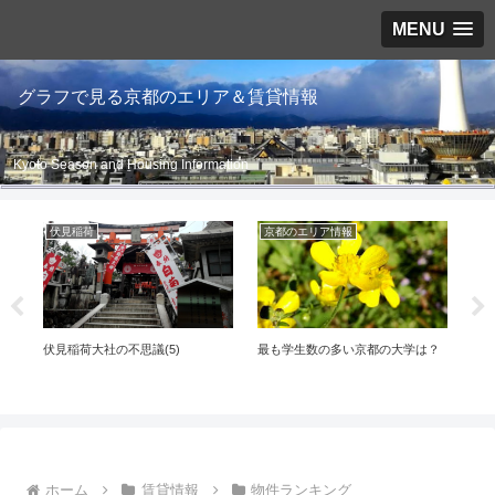
MENU
グラフで見る京都のエリア＆賃貸情報
Kyoto Season and Housing Information
伏見稲荷
京都のエリア情報
伏
ど
最も学生数の多い京都の大学は？
伏見
伏見稲荷大社の不思議(5)
)
ホーム
賃貸情報
物件ランキング