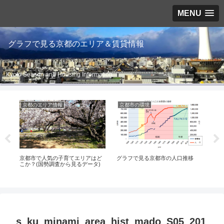
MENU
グラフで見る京都のエリア＆賃貸情報
Kyoto Season and Housing Information
京都のエリア情報
京都市の環境
伏
？
京都市で人気の子育てエリアはど
グラフで見る京都市の人口推移
伏見
こか？(国勢調査から見るデータ)
s_ku_minami_area_hist_mado_S05_201