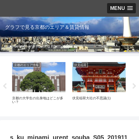
MENU
グラフで見る京都のエリア＆賃貸情報
Kyoto Season and Housing Information
京都のエリア情報
伏見稲荷
京
京都の大学生の出身地はどこが多
伏見稲荷大社の不思議(1)
最
い？
s_ku_minami_urent_souba_S05_201911