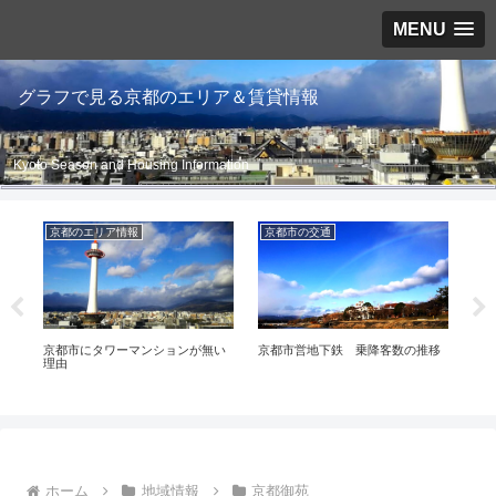
MENU
グラフで見る京都のエリア＆賃貸情報
Kyoto Season and Housing Information
京都のエリア情報
京都市の交通
京
京都市にタワーマンションが無い
京都市営地下鉄 乗降客数の推移
京
理由
い
ホーム
地域情報
京都御苑