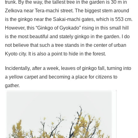
trunk. By the way, the tallest tree in the garden is 30 m in
Zelkova near Tera-machi street. The biggest stem around
is the ginkgo near the Sakai-machi gates, which is 553 cm.
However, this “Ginkgo of Gyokado” rising in this small hill
is the most beautiful and stately ginkgo in the garden. I do
not believe that such a tree stands in the center of urban
Kyoto city. It is also a point to hide in the forest.
Incidentally, after a week, leaves of ginkgo fall, turning into
a yellow carpet and becoming a place for citizens to
gather.