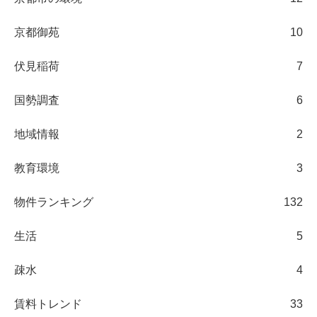
京都御苑
10
伏見稲荷
7
国勢調査
6
地域情報
2
教育環境
3
物件ランキング
132
生活
5
疎水
4
賃料トレンド
33