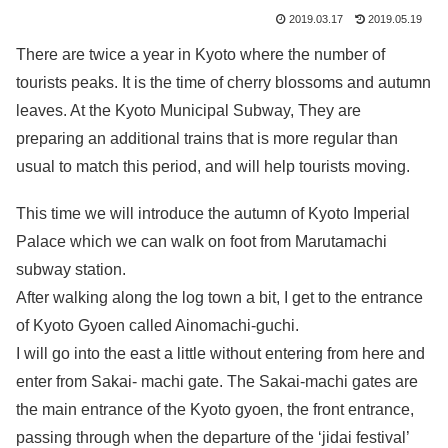
2019.03.17
2019.05.19
There are twice a year in Kyoto where the number of
tourists peaks. It is the time of cherry blossoms and autumn
leaves. At the Kyoto Municipal Subway, They are
preparing an additional trains that is more regular than
usual to match this period, and will help tourists moving.
This time we will introduce the autumn of Kyoto Imperial
Palace which we can walk on foot from Marutamachi
subway station.
After walking along the log town a bit, I get to the entrance
of Kyoto Gyoen called Ainomachi-guchi.
I will go into the east a little without entering from here and
enter from Sakai- machi gate. The Sakai-machi gates are
the main entrance of the Kyoto gyoen, the front entrance,
passing through when the departure of the ‘jidai festival’