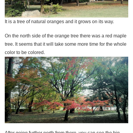
It is a tree of natural oranges and it grows on its way.
On the north side of the orange tree there was a red maple
tree. It seems that it will take some more time for the whole
color to be colored.
After going further north from there, you can see the big