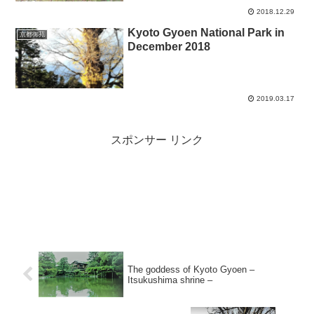
2018.12.29
Kyoto Gyoen National Park in
京都御苑
December 2018
2019.03.17
スポンサー リンク
The goddess of Kyoto Gyoen –
Itsukushima shrine –