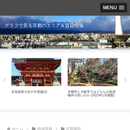
MENU
グラフで見る京都のエリア＆賃貸情報
Kyoto Season and Housing Information
伏見稲荷
賃料比較
京
移
伏見稲荷大社の不思議(1)
京都市と大阪市ではどちらの賃貸
20
物件が安いのか (2021年1月調査)
状況
ホーム
地域情報
京都御苑