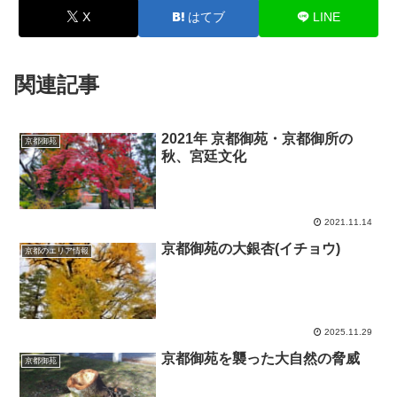
X
はてブ
LINE
関連記事
2021年 京都御苑・京都御所の
京都御苑
秋、宮廷文化
2021.11.14
京都御苑の大銀杏(イチョウ)
京都のエリア情報
2025.11.29
京都御苑を襲った大自然の脅威
京都御苑