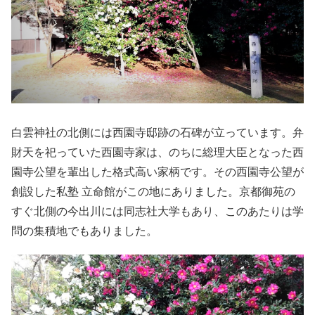
白雲神社の北側には西園寺邸跡の石碑が立っています。弁
財天を祀っていた西園寺家は、のちに総理大臣となった西
園寺公望を輩出した格式高い家柄です。その西園寺公望が
創設した私塾 立命館がこの地にありました。京都御苑の
すぐ北側の今出川には同志社大学もあり、このあたりは学
問の集積地でもありました。