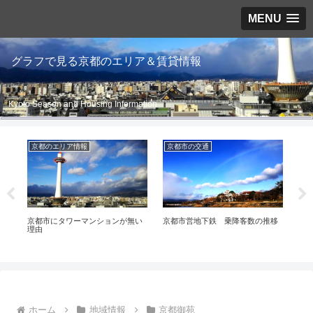
MENU
グラフで見る京都のエリア＆賃貸情報
Kyoto Season and Housing Information
京都のエリア情報
京都市の交通
伏
京都市にタワーマンションが無い
京都市営地下鉄 乗降客数の推移
伏見
理由
ホーム
地域情報
京都御苑