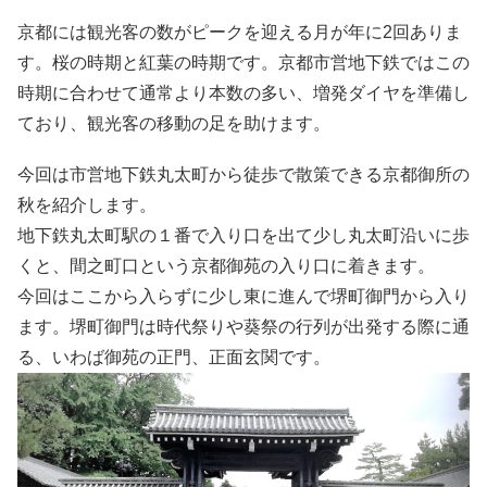
京都には観光客の数がピークを迎える月が年に2回ありま
す。桜の時期と紅葉の時期です。京都市営地下鉄ではこの
時期に合わせて通常より本数の多い、増発ダイヤを準備し
ており、観光客の移動の足を助けます。
今回は市営地下鉄丸太町から徒歩で散策できる京都御所の
秋を紹介します。
地下鉄丸太町駅の１番で入り口を出て少し丸太町沿いに歩
くと、間之町口という京都御苑の入り口に着きます。
今回はここから入らずに少し東に進んで堺町御門から入り
ます。堺町御門は時代祭りや葵祭の行列が出発する際に通
る、いわば御苑の正門、正面玄関です。